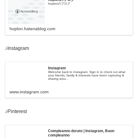
hoplonのブログ
hoplon.hatenablog.com
♪Instagram
Instagram
Welcome back to Instagram. Sign in to check out what
your friends, family & interests have been capturing &
sharing arou...
www.instagram.com
♪Pinterest
Compleanno dorato | Instagram, Buon
compleanno